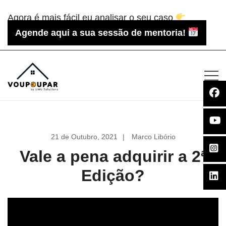
Saltar
Agora é mais fácil eu analisar o seu caso
para
Agende aqui a sua sessão de mentoria!
o
conteúdo
Voupoupar.pt
21 de Outubro, 2021
Marco Libório
Vale a pena adquirir a 2ª
Edição?