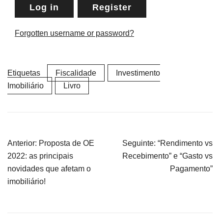
Log in
Register
Forgotten username or password?
Etiquetas
Fiscalidade
Investimento
Imobiliário
Livro
Navegação
Anterior:
Proposta de OE
Seguinte:
“Rendimento vs
de
2022: as principais
Recebimento” e “Gasto vs
artigos
novidades que afetam o
Pagamento”
imobiliário!