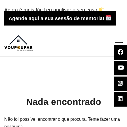
Saltar
Agora é mais fácil eu analisar o seu caso
para
Agende aqui a sua sessão de mentoria!
o
conteúdo
Voupoupar.pt
Nada encontrado
Não foi possível encontrar o que procura. Tente fazer uma
pesquisa.