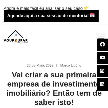
Saltar
Agora é mais fácil eu analisar o seu caso
para
Agende aqui a sua sessão de mentoria!
o
conteúdo
Voupoupar.pt
26 de Maio, 2022
Marco Libório
Vai criar a sua primeira
empresa de investimento
imobiliário? Então tem de
saber isto!