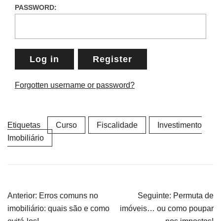
PASSWORD:
Log in
Register
Forgotten username or password?
Etiquetas
Curso
Fiscalidade
Investimento
Imobiliário
Navegação
Anterior:
Erros comuns no
Seguinte:
Permuta de
de
imobiliário: quais são e como
imóveis… ou como poupar