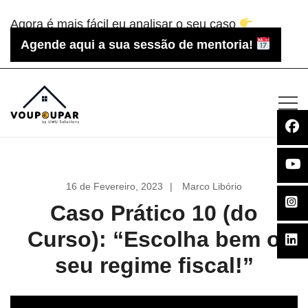
Saltar
Agora é mais fácil eu analisar o seu caso
para
Agende aqui a sua sessão de mentoria!
o
conteúdo
Voupoupar.pt
16 de Fevereiro, 2023
Marco Libório
Caso Prático 10 (do
Curso): “Escolha bem o
seu regime fiscal!”